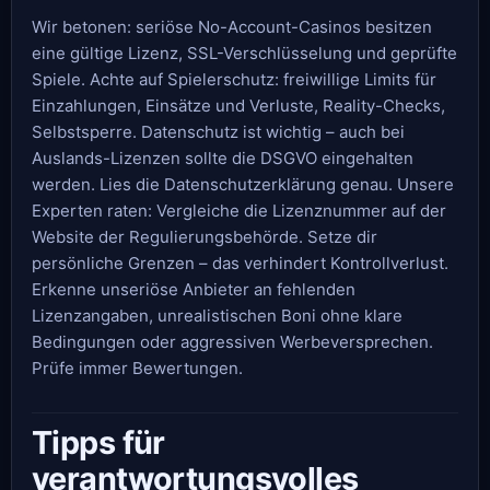
Wir betonen: seriöse No-Account-Casinos besitzen
eine gültige Lizenz, SSL-Verschlüsselung und geprüfte
Spiele. Achte auf Spielerschutz: freiwillige Limits für
Einzahlungen, Einsätze und Verluste, Reality-Checks,
Selbstsperre. Datenschutz ist wichtig – auch bei
Auslands-Lizenzen sollte die DSGVO eingehalten
werden. Lies die Datenschutzerklärung genau. Unsere
Experten raten: Vergleiche die Lizenznummer auf der
Website der Regulierungsbehörde. Setze dir
persönliche Grenzen – das verhindert Kontrollverlust.
Erkenne unseriöse Anbieter an fehlenden
Lizenzangaben, unrealistischen Boni ohne klare
Bedingungen oder aggressiven Werbeversprechen.
Prüfe immer Bewertungen.
Tipps für
verantwortungsvolles