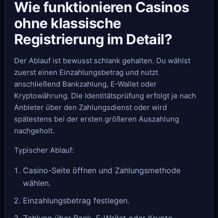
Wie funktionieren Casinos
ohne klassische
Registrierung im Detail?
Der Ablauf ist bewusst schlank gehalten. Du wählst
zuerst einen Einzahlungsbetrag und nutzt
anschließend Bankzahlung, E-Wallet oder
Kryptowährung. Die Identitätsprüfung erfolgt je nach
Anbieter über den Zahlungsdienst oder wird
spätestens bei der ersten größeren Auszahlung
nachgeholt.
Typischer Ablauf:
Casino-Seite öffnen und Zahlungsmethode
wählen.
Einzahlungsbetrag festlegen.