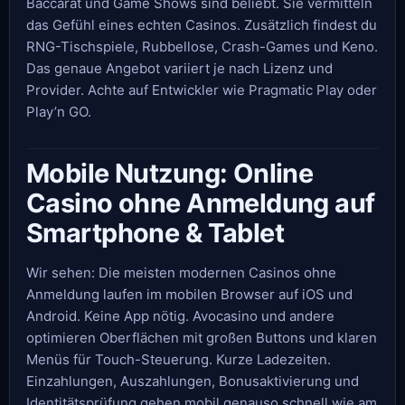
Baccarat und Game Shows sind beliebt. Sie vermitteln
das Gefühl eines echten Casinos. Zusätzlich findest du
RNG-Tischspiele, Rubbellose, Crash-Games und Keno.
Das genaue Angebot variiert je nach Lizenz und
Provider. Achte auf Entwickler wie Pragmatic Play oder
Play’n GO.
Mobile Nutzung: Online
Casino ohne Anmeldung auf
Smartphone & Tablet
Wir sehen: Die meisten modernen Casinos ohne
Anmeldung laufen im mobilen Browser auf iOS und
Android. Keine App nötig. Avocasino und andere
optimieren Oberflächen mit großen Buttons und klaren
Menüs für Touch-Steuerung. Kurze Ladezeiten.
Einzahlungen, Auszahlungen, Bonusaktivierung und
Identitätsprüfung gehen mobil genauso schnell wie am