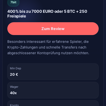
7bit
400% bis zu 7000 EURO oder 5 BTC + 250
Freispiele
Zum Review
Besonders interessant für erfahrene Spieler, die
Krypto-Zahlungen und schnelle Transfers nach
abgeschlossener Kontoprüfung nutzen möchten.
Min Dep
20 €
Wager
40x
Krypto