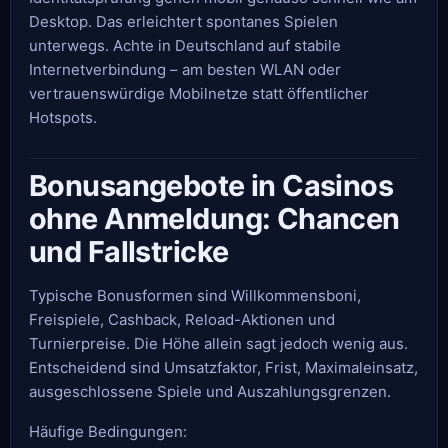
Desktop. Das erleichtert spontanes Spielen
unterwegs. Achte in Deutschland auf stabile
Internetverbindung – am besten WLAN oder
vertrauenswürdige Mobilnetze statt öffentlicher
Hotspots.
Bonusangebote in Casinos
ohne Anmeldung: Chancen
und Fallstricke
Typische Bonusformen sind Willkommensboni,
Freispiele, Cashback, Reload-Aktionen und
Turnierpreise. Die Höhe allein sagt jedoch wenig aus.
Entscheidend sind Umsatzfaktor, Frist, Maximaleinsatz,
ausgeschlossene Spiele und Auszahlungsgrenzen.
Häufige Bedingungen: