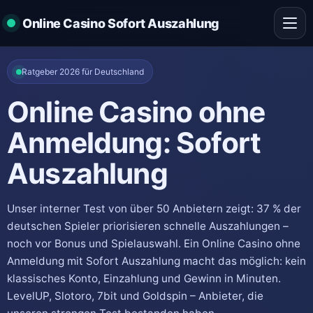
Online Casino Sofort Auszahlung
Ratgeber 2026 für Deutschland
Online Casino ohne
Anmeldung: Sofort
Auszahlung
Unser interner Test von über 50 Anbietern zeigt: 37 % der
deutschen Spieler priorisieren schnelle Auszahlungen –
noch vor Bonus und Spielauswahl. Ein Online Casino ohne
Anmeldung mit Sofort Auszahlung macht das möglich: kein
klassisches Konto, Einzahlung und Gewinn in Minuten.
LevelUP, Slotoro, 7bit und Goldspin – Anbieter, die